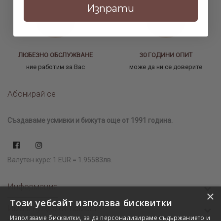
Изпрати
ЛЮБЕЗНО ОБСЛУЖВАНЕ
30 ГОДИНИ ОПИТ
ние работим за Вас
може да ни се доверите
Абонирай се
Създаваме усмивки и бижута още от 1991 година.
Валутен курс: 1 EUR = 1.95583лв.
Информация
×
Този уебсайт използва бисквитки
Имаш нужда от помощ?
Използваме бисквитки, за да персонализираме съдържанието и