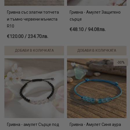
Гривна със златни топчета
Гривна - Амулет Защитено
и тъмно червени мъниста
сърце
R10
€48.10 / 94.08лв.
€120.00 / 234.70лв.
ДОБАВИ В КОЛИЧКАТА
ДОБАВИ В КОЛИЧКАТА
-30%
Гривна - амулет Сърце под
Гривна - Амулет Синя аура