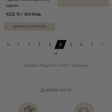
циркон
€222.10 / 434.39лв.
ДОБАВИ В КОЛИЧКАТА
|<
<
1
2
3
4
5
6
7
>
>|
Показва 178 до 236 от 405 (7 страници)
Довери ни се