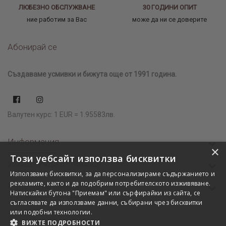
ЛЮБЕЗНО ОБСЛУЖВАНЕ
30 ГОДИНИ ОПИТ
ние работим за Вас
може да ни се доверите
Абонирай се
Създаваме усмивки и бижута още от 1991 година.
Валутен курс: 1 EUR = 1.95583лв.
Информация
×
Този уебсайт използва бисквитки
Имаш нужда от помощ?
Използваме бисквитки, за да персонализираме съдържанието и
рекламите, както и да подобрим потребителското изживяване.
Къде да ни намерите?
Натискайки бутона "Приемам" или сърфирайки из сайта, се
съгласявате да използваме данни, събирани чрез бисквитки
или подобни технологии.
ВИЖТЕ ПОДРОБНОСТИ