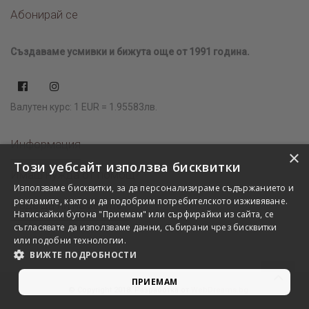
Абонирай се
Създаваме усмивки и бижута още от 1991 година.
Валутен курс: 1 EUR = 1.95583лв.
Информация
×
Този уебсайт използва бисквитки
Имаш нужда от помощ?
Използваме бисквитки, за да персонализираме съдържанието и
рекламите, както и да подобрим потребителското изживяване.
Къде да ни намерите?
Натискайки бутона "Приемам" или сърфирайки из сайта, се
съгласявате да използваме данни, събирани чрез бисквитки
или подобни технологии.
ВИЖТЕ ПОДРОБНОСТИ
ПРИЕМАМ
© Copyright 2018. Разработка от
WebDreams.bg