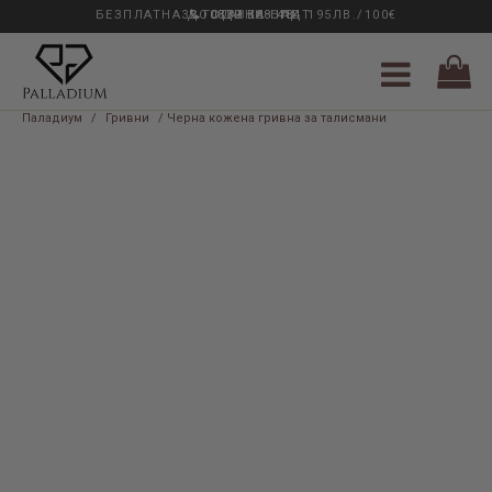
БЕЗПЛАТНА ДОСТАВКА НАД 195ЛВ./100€
33 ГОДИНИ ОПИТ
0889 888 484
Паладиум
/
Гривни
/ Черна кожена гривна за талисмани