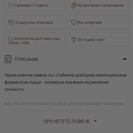
Гаранция 1 година
60 дни право на връщане
Подаръчна опаковка
Без алергени
Безплатна доставка над
33 години опит
195лв./100€
Описание
Черна кожена гривна със стабилна сребърна закопчалка във
формата на сърце - основа за окачване на различни
елементи
Ако сте получили като подарък десетки красиви талисмани,
но няма на какво да ги носите, нашата кожена гривна е
перфектното решение на този проблем. Тя самата е едно
ПРОЧЕТЕТЕ ПОВЕЧЕ
превъзходно бижу, което може да се носи самостоятелно.
Закопчалката е изработена от висококачествено сребро с