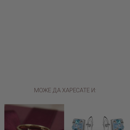
Сребърен комплект обеци, медальон с кристали от Sw® SKM372
Corsette
€75.90 / 148.45лв.
ДОБАВИ В КОЛИЧКАТА
МОЖЕ ДА ХАРЕСАТЕ И: