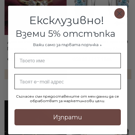
Ексклузивно!
Вземи 5% отстъпка
Дамски златен пръстен
Сребърни обеци с кристали
Важи само за първата поръчка ↓
Панделка
от Sw® SO348 Deep Blue
Име
€295.50 / 577.95лв.
€59.90 / 117.15лв.
ДОБАВИ В КОЛИЧКАТА
ДОБАВИ В КОЛИЧКАТА
Email
Съгласен съм предоставените от мен данни да се
обработват за маркетингови цели.
Изпрати