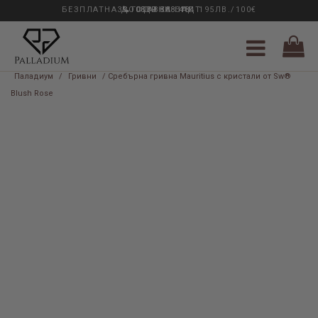
БЕЗПЛАТНА ДОСТАВКА НАД 195ЛВ./100€
33 ГОДИНИ ОПИТ
0889 888 484
Паладиум
/
Гривни
/ Сребърна гривна Mauritius с кристали от Sw®
Blush Rose