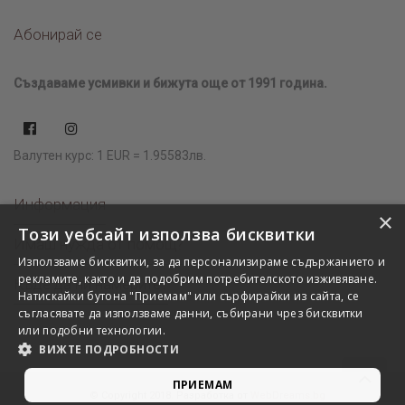
Абонирай се
Създаваме усмивки и бижута още от 1991 година.
Валутен курс: 1 EUR = 1.95583лв.
Информация
×
Този уебсайт използва бисквитки
Имаш нужда от помощ?
Използваме бисквитки, за да персонализираме съдържанието и
рекламите, както и да подобрим потребителското изживяване.
Къде да ни намерите?
Натискайки бутона "Приемам" или сърфирайки из сайта, се
съгласявате да използваме данни, събирани чрез бисквитки
или подобни технологии.
ВИЖТЕ ПОДРОБНОСТИ
ПРИЕМАМ
© Copyright 2018. Разработка от
WebDreams.bg