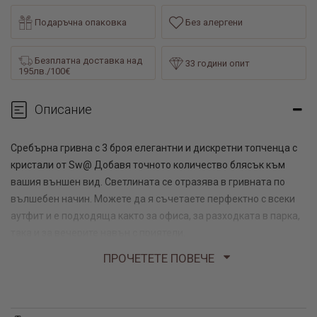
Подаръчна опаковка
Без алергени
Безплатна доставка над
33 години опит
195лв./100€
Описание
Сребърна гривна с 3 броя елегантни и дискретни топченца с
кристали от Sw@ Добавя точното количество блясък към
вашия външен вид. Светлината се отразява в гривната по
вълшебен начин. Можете да я съчетаете перфектно с всеки
аутфит и е подходяща както за офиса, за разходката в парка,
така и за вечерите навън с приятели.
ПРОЧЕТЕТЕ ПОВЕЧЕ
Размери: 18 см с удължител; 0,7 см диаметър на топчетата
с кристали
3,00 гр