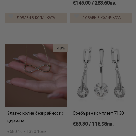
€145.00 / 283.60лв.
по-интересен и оригинален. Не забравяйте да ни
предоставите по едно име във всяко от четирите полета,
ДОБАВИ В КОЛИЧКАТА
ДОБАВИ В КОЛИЧКАТА
предназначени за целта!
Вижте още:
-13%
колиета със зодии
годежен пръстен бяло злато
сребърна гривна дървото на живота
Златно колие безкрайност с
Сребърен комплект 7130
циркони
€59.30 / 115.98лв.
€680.10 / 1330.16лв.