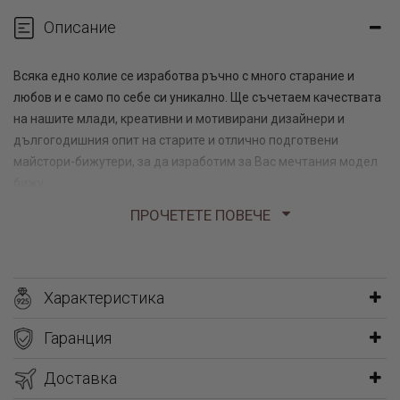
Описание
Всяка едно колие се изработва ръчно с много старание и
любов и е само по себе си уникално. Ще съчетаем качествата
на нашите млади, креативни и мотивирани дизайнери и
дългогодишния опит на старите и отлично подготвени
майстори-бижутери, за да изработим за Вас мечтания модел
бижу.
ПРОЧЕТЕТЕ ПОВЕЧЕ
Изпишете името на любим човек върху нежното сребърно
колие и носете талисмана навсякъде със себе си. ❤️
Изписването на имената е изцяло по желание на клиента и се
Характеристика
прави индивидуална поръчка, като това не оскъпява по
никакъв начин изработката му.
Гаранция
Ако искате да изненадате любим човек, това колие е
Доставка
перфектният подарък, който ще остане наследство за