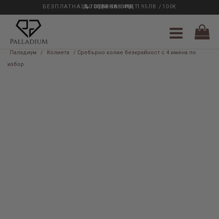
БЕЗПЛАТНА ДОСТАВКА НАД 195ЛВ./100€
33 ГОДИНИ ОПИТ
0889 888 484
Паладиум
/
Колиета
/ Сребърно колие безкрайност с 4 имена по
избор