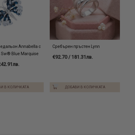
едальон Annabella с
Сребърен пръстен Lynn
 Sw® Blue Marquise
€92.70 / 181.31лв.
242.91лв.
И В КОЛИЧКАТА
ДОБАВИ В КОЛИЧКАТА