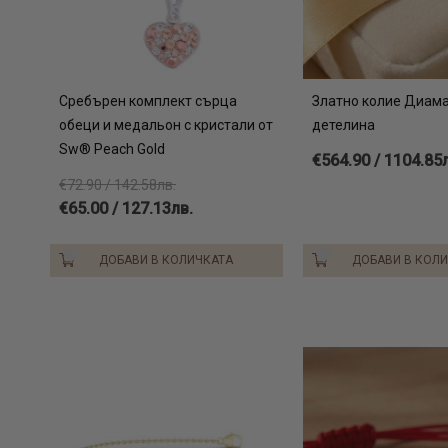
Сребърен комплект сърца
Златно колие Диам
обеци и медальон с кристали от
детелина
Sw® Peach Gold
€564.90 / 1104.85
€72.90 / 142.58лв.
€65.00 / 127.13лв.
ДОБАВИ В КОЛИЧКАТА
ДОБАВИ В КОЛ