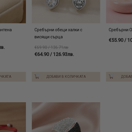
антена
Сребърни обеци халки с
Сребърни О
висящи сърца
€55.90 / 1
лв.
€69.90 / 136.71лв.
€64.90 / 126.93лв.
ИЧКАТА
ДОБАВИ В КОЛИЧКАТА
ДОБАВ