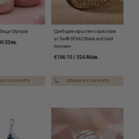
беци Olympia
Сребърен пръстен с кристали
от Sw® SP662 Black and Gold
09.33лв.
позлаен
€166.10 / 324.86лв.
И В КОЛИЧКАТА
ДОБАВИ В КОЛИЧКАТА