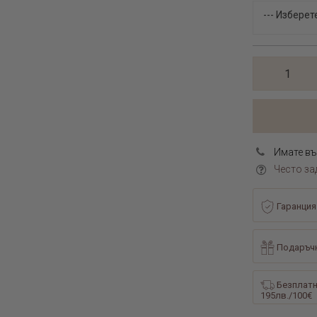
Имате въ
Често за
Гаранция
Подаръчн
Безплатн
195лв./100€