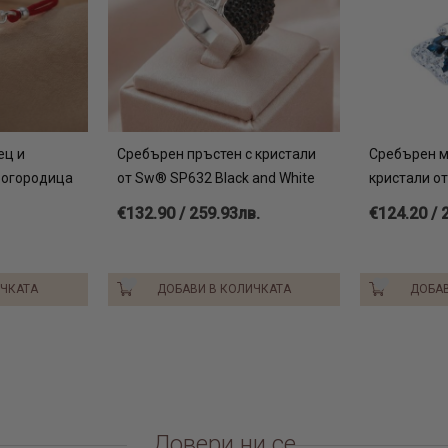
ец и
Сребърен пръстен с кристали
Сребърен м
Богородица
от Sw® SP632 Black and White
кристали от
€132.90 / 259.93лв.
€124.20 / 
ИЧКАТА
ДОБАВИ В КОЛИЧКАТА
ДОБАВ
Довери ни се