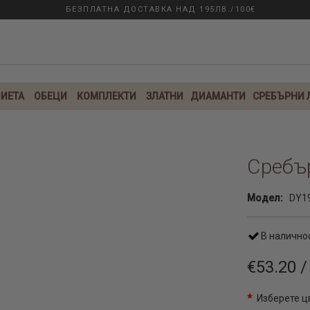
БЕЗПЛАТНА ДОСТАВКА НАД 195ЛВ./100€
ИЕТА
ОБЕЦИ
КОМПЛЕКТИ
ЗЛАТНИ
ДИАМАНТИ
СРЕБЪРНИ
Сребър
Модел:
DY19
В налично
€53.20 /
Изберете ц