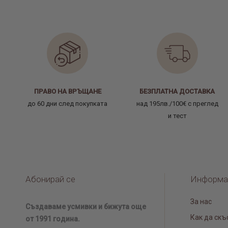
ПРАВО НА ВРЪЩАНЕ
БЕЗПЛАТНА ДОСТАВКА
до 60 дни след покупката
над 195лв./100€ с преглед
и тест
Абонирай се
Информа
За нас
Създаваме усмивки и бижута още
Как да скъ
от 1991 година.