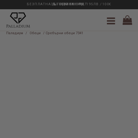
БЕЗПЛАТНА ДОСТАВКА НАД 195ЛВ./100€
33 ГОДИНИ ОПИТ
0889 888 484
Паладиум
/
Обеци
/ Сребърни обеци 7341