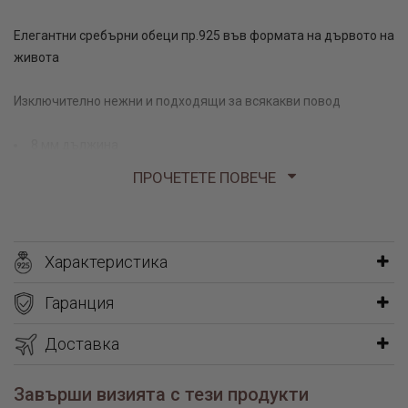
Елегантни сребърни обеци пр.925 във формата на дървото на
живота
Изключително нежни и подходящи за всякакви повод
8 мм дължина
1,55 гр
ПРОЧЕТЕТЕ ПОВЕЧЕ
Дървото на живота присъства като тематика в голяма част от
ювелирните ни изделия. Този символ е използван също и за
декорация на нежните сребърни обеци, представени тук.
Характеристика
Малкият размер, стилният дизайн и високото качество на
изработка, ги правят идеален подарък за всяка жена, която
Гаранция
обича семплите класически бижута.
Доставка
Нежни, фини, елегантни
Завърши визията с тези продукти