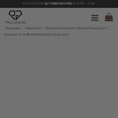
БЕЗПЛАТНА ДОСТАВКА НАД 195ЛВ./100€
33 ГОДИНИ ОПИТ
0889 888 484
Паладиум
/
Комплекти
/ Сребърен Комплект Обеци И Медальон С
Кристали От Sw® SKM152 Metallic Rose Gold