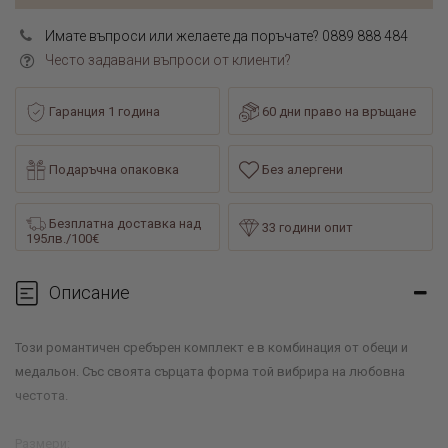
Имате въпроси или желаете да поръчате? 0889 888 484
Често задавани въпроси от клиенти?
Гаранция 1 година
60 дни право на връщане
Подаръчна опаковка
Без алергени
Безплатна доставка над
33 години опит
195лв./100€
Описание
Този романтичен сребърен комплект е в комбинация от обеци и
медальон. Със своята сърцата форма той вибрира на любовна
честота.
Размери: