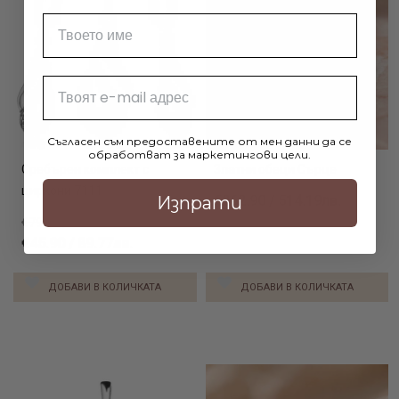
Име
Email
Съгласен съм предоставените от мен данни да се
обработват за маркетингови цели.
Сребърен комплект с
Златни обеци Сърце
циркони 7111
Изпрати
€262.90 / 514.19лв.
€79.90 / 156.27лв.
€45.90 / 89.77лв.
ДОБАВИ В КОЛИЧКАТА
ДОБАВИ В КОЛИЧКАТА