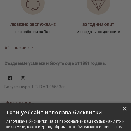
ЛЮБЕЗНО ОБСЛУЖВАНЕ
30 ГОДИНИ ОПИТ
ние работим за Вас
може да ни се доверите
Абонирай се
Създаваме усмивки и бижута още от 1991 година.
Валутен курс: 1 EUR = 1.95583лв.
Информация
×
Този уебсайт използва бисквитки
Имаш нужда от помощ?
Използваме бисквитки, за да персонализираме съдържанието и
рекламите, както и да подобрим потребителското изживяване.
Къде да ни намерите?