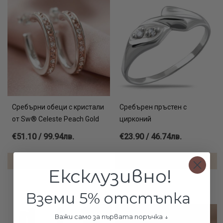
Сребърни обеци с кристали
Сребърен пръстен с
от Sw® Celeste Peach Gold
цирконий
€51.10 / 99.94лв.
€23.90 / 46.74лв.
ДОБАВИ В КОЛИЧКАТА
ДОБАВИ В КОЛИЧКАТА
Ексклузивно!
Вземи 5% отстъпка
-43%
Важи само за първата поръчка ↓