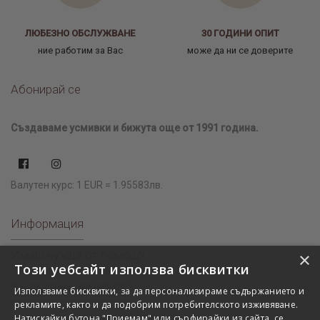
ЛЮБЕЗНО ОБСЛУЖВАНЕ
30 ГОДИНИ ОПИТ
ние работим за Вас
може да ни се доверите
Абонирай се
Създаваме усмивки и бижута още от 1991 година.
Валутен курс: 1 EUR = 1.95583лв.
Информация
Имаш нужда от помощ?
×
Този уебсайт използва бисквитки
Къде да ни намерите?
Използваме бисквитки, за да персонализираме съдържанието и
рекламите, както и да подобрим потребителското изживяване.
Натискайки бутона "Приемам" или сърфирайки из сайта, се