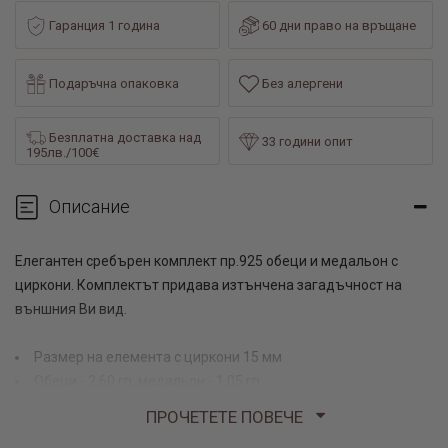
Гаранция 1 година
60 дни право на връщане
Подаръчна опаковка
Без алергени
Безплатна доставка над
33 години опит
195лв./100€
Описание
Елегантен сребърен комплект пр.925 обеци и медальон с
циркони. Комплектът придава изтънчена загадъчност на
външния Ви вид.
Размер на елемента с циркони 15 мм
Обеци - 2,60 гр, медальон - 1,05 гр
ПРОЧЕТЕТЕ ПОВЕЧЕ
Изящен комплект обеци и медальон, декорирани с циркони, е