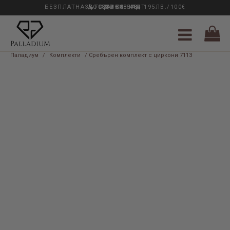
БЕЗПЛАТНА ДОСТАВКА НАД 195ЛВ./100€
33 ГОДИНИ ОПИТ
0889 888 484
Паладиум
/
Комплекти
/ Сребърен комплект с циркони 7113