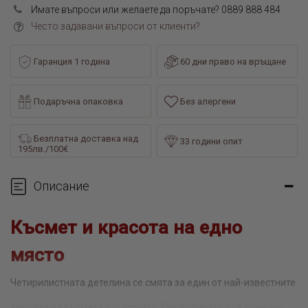
Имате въпроси или желаете да поръчате? 0889 888 484
Често задавани въпроси от клиенти?
Гаранция 1 година
60 дни право на връщане
Подаръчна опаковка
Без алергени
Безплатна доставка над
33 години опит
195лв./100€
Описание
Късмет и красота на едно
място
Четирилистната детелина се смята за един от най-известните
амулети на късмета и щастието. Символиката й се пренася