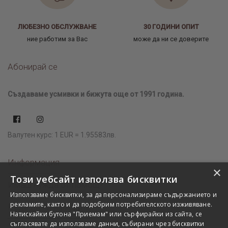
ЛЮБЕЗНО ОБСЛУЖВАНЕ
30 ГОДИНИ ОПИТ
ние работим за Вас
може да ни се доверите
Абонирай се
Създаваме усмивки и бижута още от 1991 година.
Валутен курс: 1 EUR = 1.95583лв.
Информация
×
Този уебсайт използва бисквитки
Имаш нужда от помощ?
Използваме бисквитки, за да персонализираме съдържанието и
рекламите, както и да подобрим потребителското изживяване.
Къде да ни намерите?
Натискайки бутона "Приемам" или сърфирайки из сайта, се
съгласявате да използваме данни, събирани чрез бисквитки