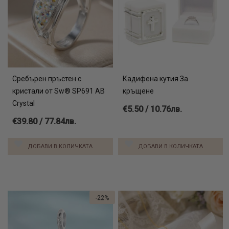
Сребърен пръстен с
Кадифена кутия За
кристали от Sw® SP691 AB
кръщене
Crystal
€5.50 / 10.76лв.
€39.80 / 77.84лв.
ДОБАВИ В КОЛИЧКАТА
ДОБАВИ В КОЛИЧКАТА
-22%