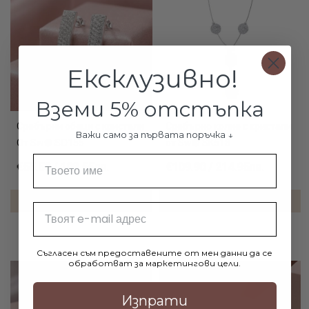
Ексклузивно!
Вземи 5% отстъпка
Сребърни обеци с кристали
Сребърно колие с кристали
Важи само за първата поръчка ↓
От Sw® SO155
от Sw® SK518
Име
€55.50 / 108.55лв.
€109.90 / 214.95лв.
ДОБАВИ В КОЛИЧКАТА
ДОБАВИ В КОЛИЧКАТА
Email
Съгласен съм предоставените от мен данни да се
обработват за маркетингови цели.
Изпрати