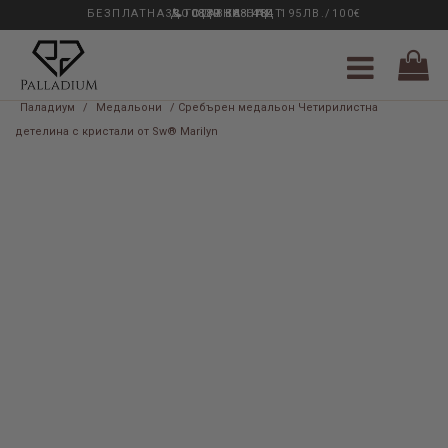
БЕЗПЛАТНА ДОСТАВКА НАД 195ЛВ./100€
33 ГОДИНИ ОПИТ
0889 888 484
Паладиум
/
Медальони
/ Сребърен медальон Четирилистна
детелина с кристали от Sw® Marilyn