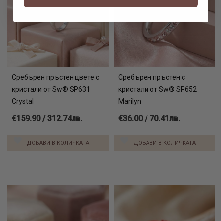
Сребърен пръстен цвете с
Сребърен пръстен с
кристали от Sw® SP631
кристали от Sw® SP652
Crystal
Marilyn
€159.90 / 312.74лв.
€36.00 / 70.41лв.
ДОБАВИ В КОЛИЧКАТА
ДОБАВИ В КОЛИЧКАТА