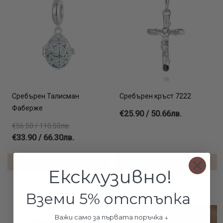
Сребърен Талисман
Сребърен кръст 7222
Фаберже
€25.90 / 50.66лв.
€56.50 / 110.50лв.
€33.90 / 66.30лв.
ДОБАВИ В КОЛИЧКАТА
ДОБАВИ В КОЛИЧКАТА
Ексклузивно!
Вземи 5% отстъпка
Важи само за първата поръчка ↓