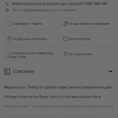
Имате въпроси или желаете да поръчате? 0889 888 484
Често задавани въпроси от клиенти?
Гаранция 1 година
60 дни право на връщане
Подаръчна опаковка
Без алергени
Безплатна доставка над
33 години опит
195лв./100€
Описание
Медальонът Лебед от сребро с кристали на Сваровски в цвят
Vintage е елегантно бижу, което съчетава изящество и
благородство.
Този медальон е предназначен да бъде носен,
като аксесоар с верижка, която допълва и подчертава