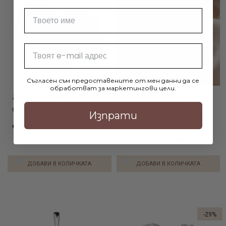
Име
Email
Съгласен съм предоставените от мен данни да се
обработват за маркетингови цели.
Луксозна кутия за пръстен /
Сребърни обеци
обеци
Преплетени сърца със
Изпрати
златен обков
€6.50 / 12.71лв.
€75.90 / 148.45лв.
ДОБАВИ В КОЛИЧКАТА
ДОБАВИ В КОЛИЧКАТА
-29%