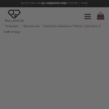
БЕЗПЛАТНА ДОСТАВКА НАД 195ЛВ./100€
33 ГОДИНИ ОПИТ
0889 888 484
Паладиум
/
Медальони
/ Сребърен медальон Лебед с кристали от
Sw® Vintage