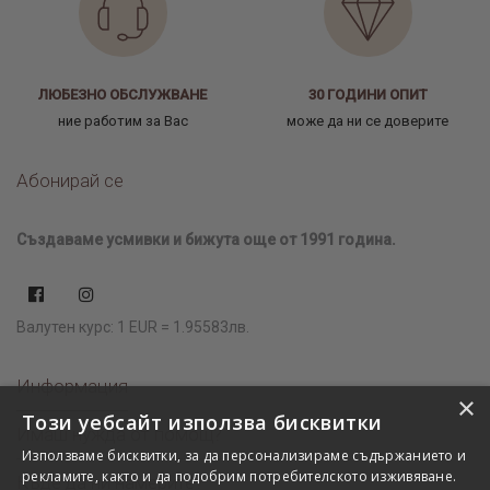
ЛЮБЕЗНО ОБСЛУЖВАНЕ
30 ГОДИНИ ОПИТ
ние работим за Вас
може да ни се доверите
Абонирай се
Създаваме усмивки и бижута още от 1991 година.
Валутен курс: 1 EUR = 1.95583лв.
Информация
×
Този уебсайт използва бисквитки
Имаш нужда от помощ?
Използваме бисквитки, за да персонализираме съдържанието и
рекламите, както и да подобрим потребителското изживяване.
Къде да ни намерите?