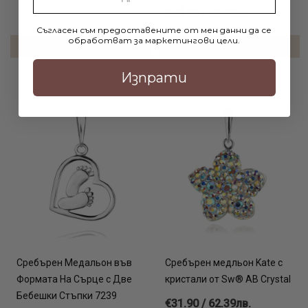
€29.90 / 58.48лв.
Съгласен съм предоставените от мен данни да се
обработват за маркетингови цели.
ДОБАВИ В КОЛИЧКАТА
ДОБАВИ В КОЛИЧКАТА
Изпрати
Сребърен Медальон във
Сребърен медльон Kate с
Формата На Сърце с Две
кристали от Sw® AB Crystal
Бебешки Стъпки 7239
€31.90 / 62.39лв.