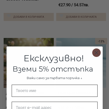
€27.90 / 54.57лв.
ДОБАВИ В КОЛИЧКАТА
ДОБАВИ В КОЛИЧКАТА
-13%
Ексклузивно!
Вземи 5% отстъпка
Важи само за първата поръчка ↓
Име
Дамски златен пръстен
Сребърен Талисман Сърце
Flower Bomb
с Мече
Email
€1,090.00 / 2131.85лв.
€34.50 / 67.48лв.