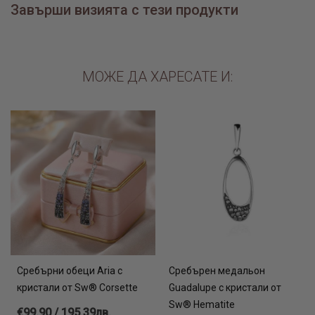
Завърши визията с тези продукти
МОЖЕ ДА ХАРЕСАТЕ И:
Сребърни обеци Aria с
Сребърен медальон
кристали от Sw® Corsette
Guadalupe с кристали от
Sw® Hematite
€99.90 / 195.39лв.