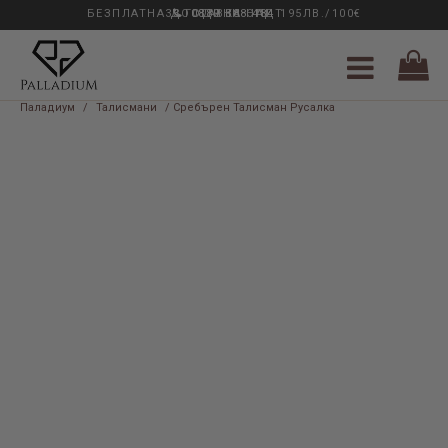
БЕЗПЛАТНА ДОСТАВКА НАД 195ЛВ./100€
33 ГОДИНИ ОПИТ
0889 888 484
Паладиум
/
Талисмани
/ Сребърен Талисман Русалка