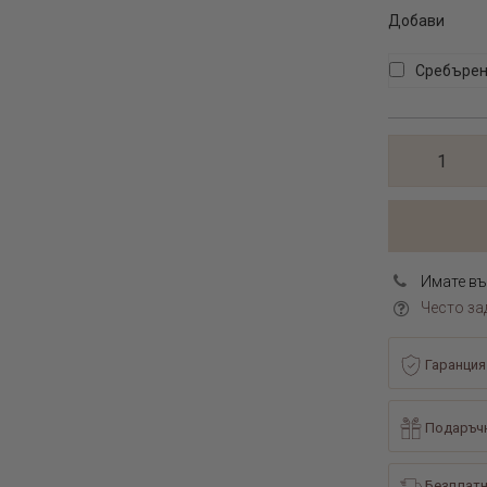
Добави
Сребърен
Имате въ
Често за
Гаранция
Подаръчн
Безплатн