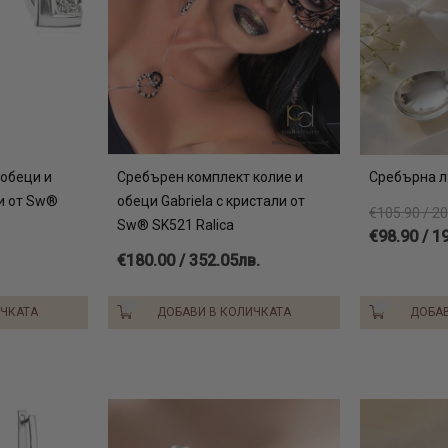
обеци и
Сребърен комплект колие и
Сребърна 
и от Sw®
обеци Gabriela с кристали от
€105.90 / 2
Sw® SK521 Ralica
€98.90 / 1
€180.00 / 352.05лв.
ИЧКАТА
ДОБАВИ В КОЛИЧКАТА
ДОБАВ