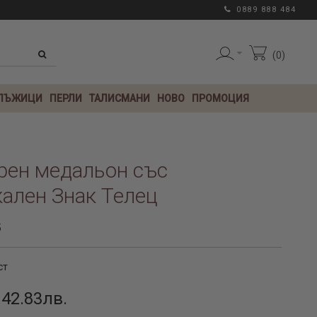
0889 888 484
0
 ЛЪЖИЦИ
ПЕРЛИ
ТАЛИСМАНИ
НОВО
ПРОМОЦИЯ
рен медальон със
ален Знак Телец
5
ст
 42.83лв.