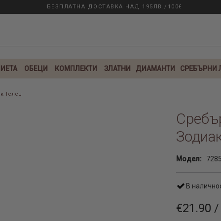
БЕЗПЛАТНА ДОСТАВКА НАД 195ЛВ./100€
ИЕТА
ОБЕЦИ
КОМПЛЕКТИ
ЗЛАТНИ
ДИАМАНТИ
СРЕБЪРНИ
к Телец
Сребъ
Зодиак
Модел:
728
В налично
€21.90 /