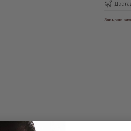
Доста
представител
практичност 
Завърши визи
способност да
Те ценят кач
Уникал
Нашият дизай
на
по с
Телец
Тук тотемът –
вид, създава
рамката, с к
носите медал
божество да 