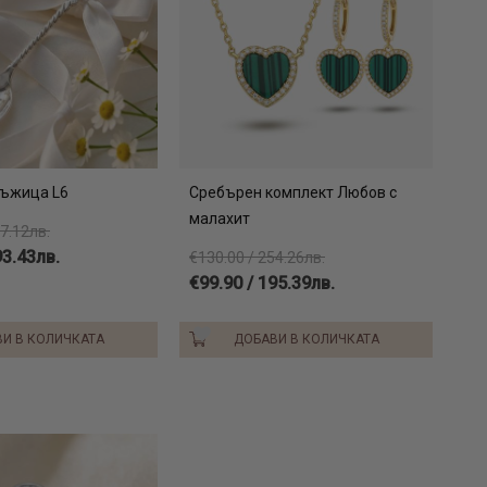
лъжица L6
Сребърен комплект Любов с
малахит
07.12лв.
93.43лв.
€130.00 / 254.26лв.
€99.90 / 195.39лв.
И В КОЛИЧКАТА
ДОБАВИ В КОЛИЧКАТА