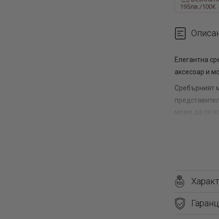
195лв./100€
Описа
Елегантна ср
аксесоар и мо
Сребърният 
представител
може да се но
и чувство за
сребърно биж
правилния на
Харак
Какво 
Гаранц
Символът на 