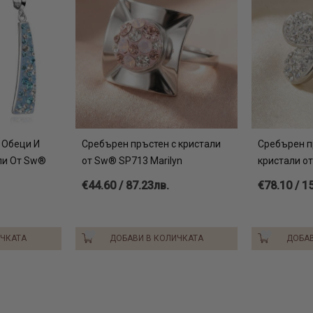
 Обеци И
Сребърен пръстен с кристали
Сребърен п
ли От Sw®
от Sw® SP713 Marilyn
кристали от
€44.60 / 87.23лв.
€78.10 / 1
ИЧКАТА
ДОБАВИ В КОЛИЧКАТА
ДОБАВ