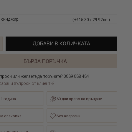
 синджир
(+€15.30 / 29.92лв.)
ДОБАВИ В КОЛИЧКАТА
БЪРЗА ПОРЪЧКА
проси или желаете да поръчате? 0889 888 484
давани въпроси от клиенти?
 1 година
60 дни право на връщане
а опаковка
Без алергени
а доставка над