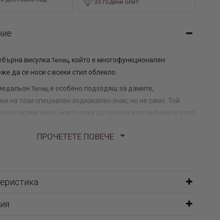
33 години опит
ние
ебърна висулка
, който е многофункционален
Телец
же да се носи с всеки стил облекло.
медальон
е особено подходящ за дамите,
Телец
ки на този специален зодиакален знак, но не само. Той
си от всяка жена, която иска да покаже елегантния си стил
 естетика. Бижутерия Паладиум ви предлага едно обаятелно
ПРОЧЕТЕТЕ ПОВЕЧЕ
у, което винаги ще допълва женствената ви визия по най-
чин.
теристика
символизира
Телец
?
ия
Телец представлява устойчивос, сила и стабилнос.Те са