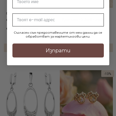
Сребърни обеци с кристали
Сребърни Полутопчета С
Email
от Sw® SO340
Кристали От Sw® Crystal
6мм
€48.50 / 94.86лв.
Съгласен съм предоставените от мен данни да се
€25.90 / 50.66лв.
обработват за маркетингови цели.
ДОБАВИ В КОЛИЧКАТА
ДОБАВИ В КОЛИЧКАТА
Изпрати
-13%