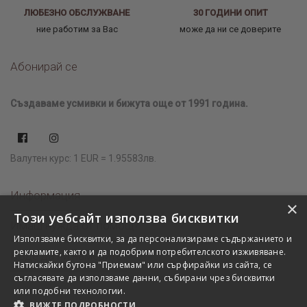
ЛЮБЕЗНО ОБСЛУЖВАНЕ
30 ГОДИНИ ОПИТ
ние работим за Вас
може да ни се доверите
Абонирай се
Създаваме усмивки и бижута още от 1991 година.
Валутен курс: 1 EUR = 1.95583лв.
Информация
×
Този уебсайт използва бисквитки
Имаш нужда от помощ?
Използваме бисквитки, за да персонализираме съдържанието и
рекламите, както и да подобрим потребителското изживяване.
Къде да ни намерите?
Натискайки бутона "Приемам" или сърфирайки из сайта, се
съгласявате да използваме данни, събирани чрез бисквитки
или подобни технологии.
ВИЖТЕ ПОДРОБНОСТИ