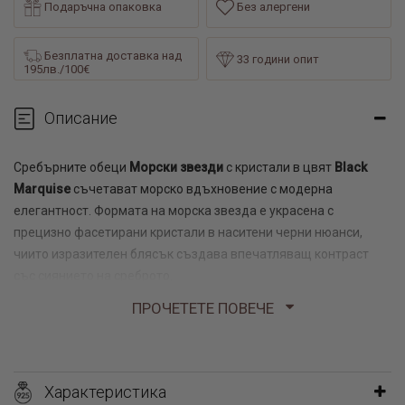
Подаръчна опаковка
Без алергени
Безплатна доставка над
33 години опит
195лв./100€
Описание
Сребърните обеци
Морски звезди
с кристали в цвят
Black
Marquise
съчетават морско вдъхновение с модерна
елегантност. Формата на морска звезда е украсена с
прецизно фасетирани кристали в наситени черни нюанси,
чиито изразителен блясък създава впечатляващ контраст
със сиянието на среброто.
ПРОЧЕТЕТЕ ПОВЕЧЕ
Изработени от висококачествено сребро проба 925, обеците
са със здрава и сигурна закопчалка, която осигурява комфорт
и надеждно носене през целия ден. Леки и удобни, те са
подходящ избор както за ежедневни визии, така и за
Характеристика