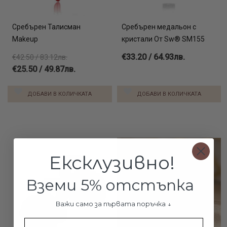
Сребърен Талисман
Сребърен медальон с
Makeup
кристали От Sw® SM155
€33.20 / 64.93лв.
€42.50 / 83.12лв.
€25.50 / 49.87лв.
ДОБАВИ В КОЛИЧКАТА
ДОБАВИ В КОЛИЧКАТА
Ексклузивно!
Вземи 5% отстъпка
Важи само за първата поръчка ↓
Име