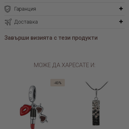
специални поводи, когато търсите бижу с характер.
Гаранция
Моделът
Морски звезди
носи усещане за свобода, морски
бриз и индивидуален стил. Цветът
Доставка
Black Marquise
придава
дълбочина и изтънченост, превръщайки тези обеци в
отличителен акцент, който се комбинира с лекота както с
Завърши визията с тези продукти
класически, така и със съвременни тоалети.
Вижте още:
МОЖЕ ДА ХАРЕСАТЕ И:
пръстен корона
сребърна гривна с надпис
сребърен гердан с име
-40%