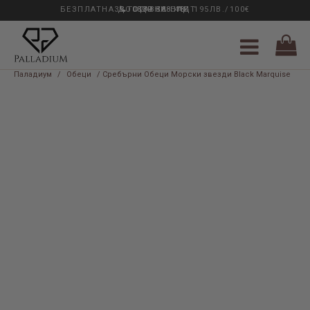
БЕЗПЛАТНА ДОСТАВКА НАД 195ЛВ./100€
33 ГОДИНИ ОПИТ
0889 888 484
Паладиум
/
Обеци
/ Сребърни Обеци Морски звезди Black Marquise